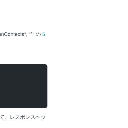
ontexts”, ”*” の
5
て、レスポンスヘッ