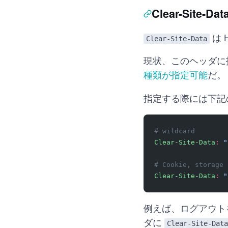
Clear-Site-D
は 
Clear-Site-Data
現状、このヘッダに指定できるのは
種類が指定可能
だ。
指定する際には下記
# wildcard
Clear-Site-Data
:
 "
# Cookie, storage
Clear-Site-Data
:
 "
例えば、ログアウト
ダに
Clear-Site-Data