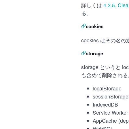
詳しくは
4.2.5. Clea
る。
cookies
cookies はその名の
storage
storage というと l
も含めて削除される
localStorage
sessionStorage
IndexedDB
Service Worker 
AppCache (dep
WebSQL