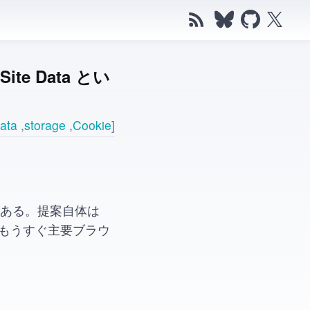
RSS Feed
Follow bokken on 
Go to bokken
Follow o
te Data とい
Data
storage
Cookie
ある。提案自体は
もうすぐ主要ブラウ