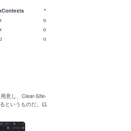
nContexts
*
x
o
x
o
o
o
を用意し、Clear-Site-
認するというものだ。以