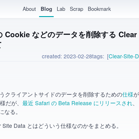
About
Blog
Lab
Scrap
Bookmark
ookie などのデータを削除する Clear Si
て
created:
2023-02-28
tags:
Clear-Site-
Data というクライアントサイドのデータを削除するための
仕様
が
仕様だが、
最近 Safari の Beta Release にリリースされ
、
になる。
r Site Data とはどういう仕様なのかをまとめる。