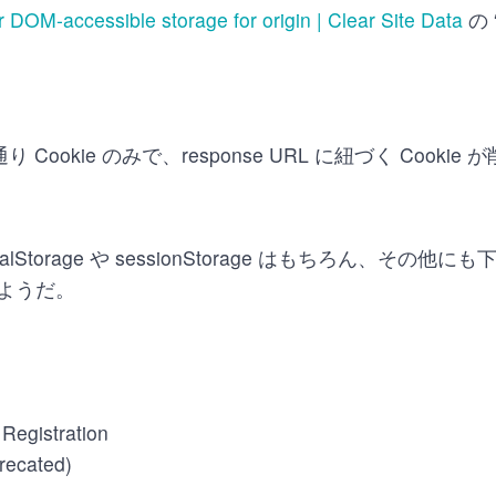
r DOM-accessible storage for origin | Clear Site Data
の 
通り Cookie のみで、response URL に紐づく Cooki
ocalStorage や sessionStorage はもちろん、その他にも
ようだ。
Registration
recated)