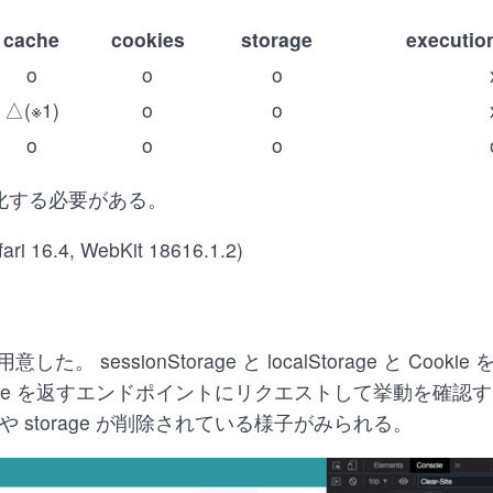
cache
cookies
storage
executio
o
o
o
△(※1)
o
o
o
o
o
効化する必要がある。
ari 16.4, WebKit 18616.1.2)
意した。 sessionStorage と localStorage と Cookie 
esponse を返すエンドポイントにリクエストして挙動を確
e や storage が削除されている様子がみられる。