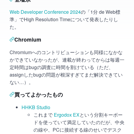
Web Developer Conference 2024
の「1分 de Web標
準」でHigh Resolution Timeについて発表したりし
た。
Chromium
Chromiumへのコントリビューションも同様になかな
かできていなかったが、連載が終わってからは毎週一
定時間はbugの調査に時間を割けている（ただ、
assignしたbugの問題が根深すぎてまだ解決できてい
ない…）。
買ってよかったもの
HHKB Studio
これまで
Ergodox EX
という分割キーボー
ドを使っていて満足していたのだが、中央
の線や、PCに接続する線のせいでデスク