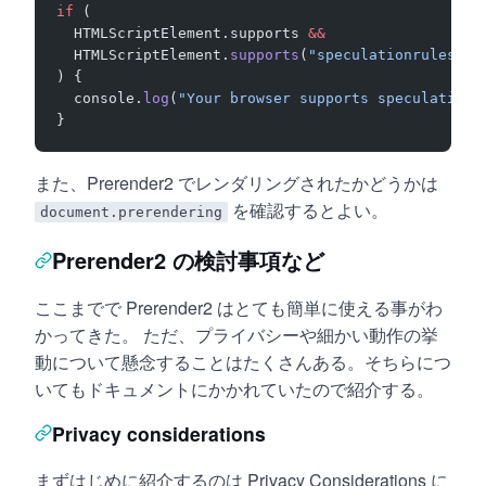
if
 (
  HTMLScriptElement.supports 
&&
  HTMLScriptElement.
supports
(
"speculationrules"
)
) {
  console.
log
(
"Your browser supports speculationr
}
また、Prerender2 でレンダリングされたかどうかは
を確認するとよい。
document.prerendering
Prerender2 の検討事項など
ここまでで Prerender2 はとても簡単に使える事がわ
かってきた。 ただ、プライバシーや細かい動作の挙
動について懸念することはたくさんある。そちらにつ
いてもドキュメントにかかれていたので紹介する。
Privacy considerations
まずはじめに紹介するのは Privacy Considerations に