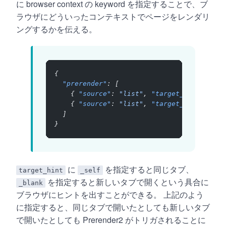
に browser context の keyword を指定することで、ブ
ラウザにどういったコンテキストでページをレンダリ
ングするかを伝える。
{
  "prerender"
: [
    { 
"source"
: 
"list"
, 
"target_hint"
: 
"_s
    { 
"source"
: 
"list"
, 
"target_hint"
: 
"_b
  ]
}
に
を指定すると同じタブ、
target_hint
_self
を指定すると新しいタブで開くという具合に
_blank
ブラウザにヒントを出すことができる。 上記のよう
に指定すると、同じタブで開いたとしても新しいタブ
で開いたとしても Prerender2 がトリガされることに