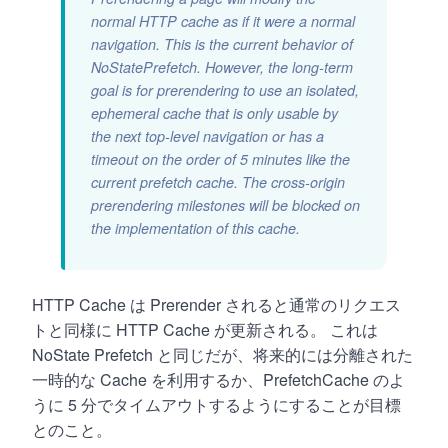
normal HTTP cache as if it were a normal
navigation. This is the current behavior of
NoStatePrefetch. However, the long-term
goal is for prerendering to use an isolated,
ephemeral cache that is only usable by
the next top-level navigation or has a
timeout on the order of 5 minutes like the
current prefetch cache. The cross-origin
prerendering milestones will be blocked on
the implementation of this cache.
HTTP Cache は Prerender されると通常のリクエス
トと同様に HTTP Cache が更新される。 これは
NoState Prefetch と同じだが、将来的には分離された
一時的な Cache を利用するか、PrefetchCache のよ
うに 5 分でタイムアウトするようにすることが目標
とのこと。