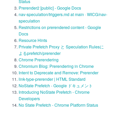
Status
Prerender2 [public] - Google Docs
nav-speculation/triggers.md at main · WICG/nav-
speculation
Restrictions on prerendered content - Google
Docs
Resource Hints
Private Prefetch Proxy と Speculation Rulesに
よるprefetch/prerender
Chrome Prerendering
Chromium Blog: Prerendering in Chrome
Intent to Deprecate and Remove: Prerender
link-type-prerender | HTML Standard
NoState Prefetch - Google ドキュメント
Introducing NoState Prefetch - Chrome
Developers
No State Prefetch - Chrome Platform Status