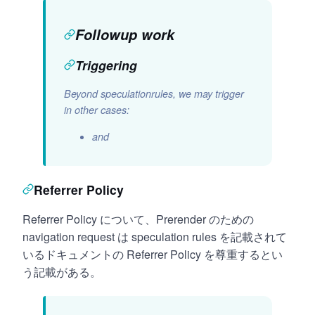
Followup work
Triggering
Beyond speculationrules, we may trigger
in other cases:
and
Referrer Policy
Referrer Policy について、Prerender のための
navigation request は speculation rules を記載されて
いるドキュメントの Referrer Policy を尊重するとい
う記載がある。