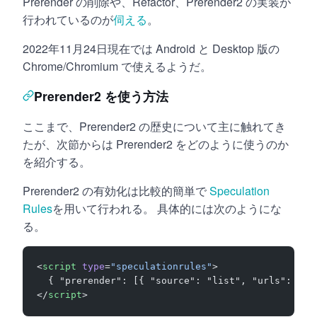
Prerender の削除や、Refactor、Prerender2 の実装が
行われているのが
伺える
。
2022年11月24日現在では Android と Desktop 版の
Chrome/Chromium で使えるようだ。
Prerender2 を使う方法
ここまで、Prerender2 の歴史について主に触れてき
たが、次節からは Prerender2 をどのように使うのか
を紹介する。
Prerender2 の有効化は比較的簡単で
Speculation
Rules
を用いて行われる。 具体的には次のようにな
る。
<
script
 type
=
"speculationrules"
>
  { "prerender": [{ "source": "list", "urls": ["n
</
script
>