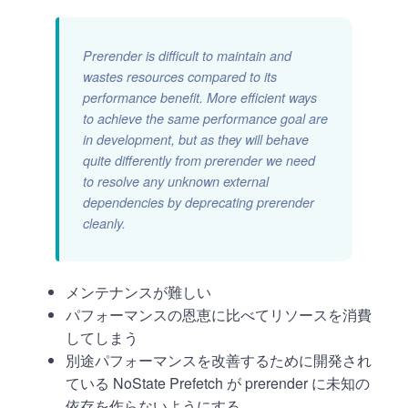
Prerender is difficult to maintain and
wastes resources compared to its
performance benefit. More efficient ways
to achieve the same performance goal are
in development, but as they will behave
quite differently from prerender we need
to resolve any unknown external
dependencies by deprecating prerender
cleanly.
メンテナンスが難しい
パフォーマンスの恩恵に比べてリソースを消費
してしまう
別途パフォーマンスを改善するために開発され
ている NoState Prefetch が prerender に未知の
依存を作らないようにする