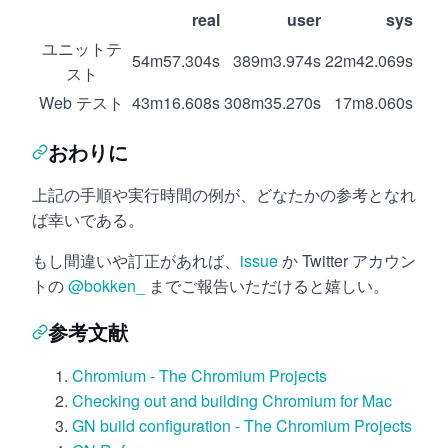
real
user
sys
ユニットテ
54m57.304s
389m3.974s
22m42.069s
スト
Web テスト
43m16.608s
308m35.270s
17m8.060s
おわりに
上記の手順や実行時間の例が、どなたかの参考となれ
ば幸いである。
もし間違いや訂正があれば、
issue
か Twitter アカウン
トの
@bokken_
までご報告いただけると嬉しい。
参考文献
Chromium - The Chromium Projects
Checking out and building Chromium for Mac
GN build configuration - The Chromium Projects