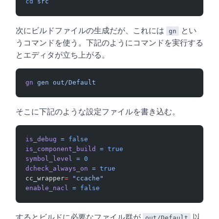
cd
 src
次にビルドファイルの生成だが、これには
とい
gn
うコマンドを使う。下記のようにコマンドを実行する
とエディタが立ち上がる。
gn
 gen
 out/Default
そこに下記のような設定ファイルを書き込む。
is_debug
 =
 false
is_component_build
 =
 true
symbol_level
 =
 0
dcheck_always_on
 =
 true
cc_wrapper
=
 "ccache"
enable_nacl
 =
 false
するとビルドに必要なファイル群が
以
out/Default