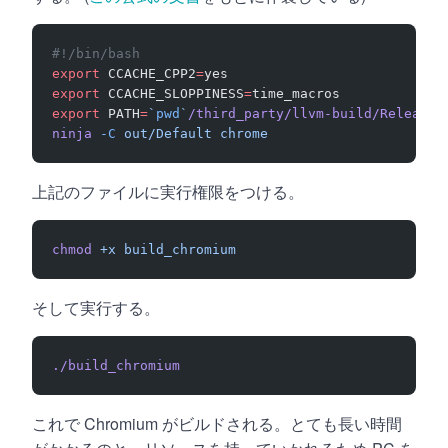
#!/bin/bash
export
 CCACHE_CPP2
=
yes
export
 CCACHE_SLOPPINESS
=
time_macros
export
 PATH
=
`
pwd
`
/third_party/llvm-build/Release+
ninja
 -C
 out/Default
 chrome
上記のファイルに実行権限をつける。
chmod
 +x
 build_chromium
そして実行する。
./build_chromium
これで Chromium がビルドされる。とても長い時間