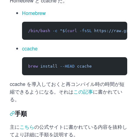
Homebrew と ccache だ。
Homebrew
/bin/bash
 -c
 "$(
curl
 -fsSL
 https://raw.githu
ccache
brew
 install
 --HEAD
 ccache
ccache を導入しておくと再コンパイル時の時間が短
縮できるようになる。それは
この記事
に書かれてい
る。
手順
主に
こちら
の公式サイトに書かれている内容を抜粋し
てより詳細に手順を説明する。