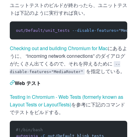
ユニットテストのビルドが終わったら、ユニットテス
トは下記のように実行すれば良い。
out/Default/unit_tests
 --disable-features=
"MediaR
Checking out and building Chromium for Mac
にあるよ
うに、 “incoming network connections” のダイアログ
がたくさん出てくるので、それを抑えるために
--
を指定している。
disable-features="MediaRouter"
Web テスト
Testing in Chromium - Web Tests (formerly known as
Layout Tests or LayoutTests)
を参考に下記のコマンド
でテストをビルドする。
#!/bin/bash
autoninja
 -C
 out/Default
 blink_tests