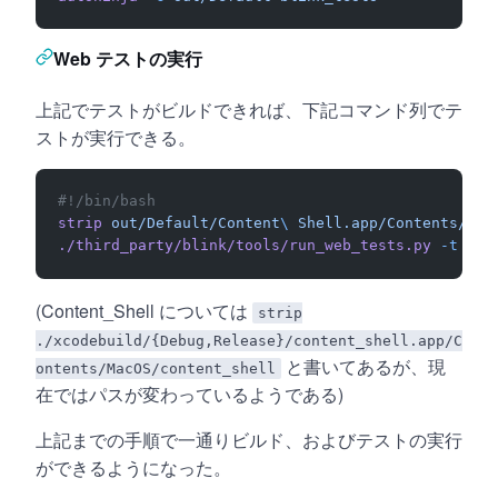
Web テストの実行
上記でテストがビルドできれば、下記コマンド列でテ
ストが実行できる。
#!/bin/bash
strip
 out/Default/Content
\ 
Shell.app/Contents/Mac
./third_party/blink/tools/run_web_tests.py
 -t
 Def
(Content_Shell については
strip
./xcodebuild/{Debug,Release}/content_shell.app/C
と書いてあるが、現
ontents/MacOS/content_shell
在ではパスが変わっているようである)
上記までの手順で一通りビルド、およびテストの実行
ができるようになった。