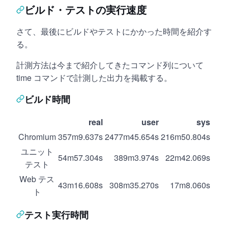
ビルド・テストの実行速度
さて、最後にビルドやテストにかかった時間を紹介す
る。
計測方法は今まで紹介してきたコマンド列について
time コマンドで計測した出力を掲載する。
ビルド時間
real
user
sys
Chromium
357m9.637s
2477m45.654s
216m50.804s
ユニット
54m57.304s
389m3.974s
22m42.069s
テスト
Web テス
43m16.608s
308m35.270s
17m8.060s
ト
テスト実行時間